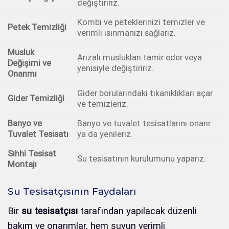
değiştiririz.
Kombi ve peteklerinizi temizler ve
Petek Temizliği
verimli ısınmanızı sağlarız.
Musluk
Arızalı muslukları tamir eder veya
Değişimi ve
yenisiyle değiştiririz.
Onarımı
Gider borularındaki tıkanıklıkları açar
Gider Temizliği
ve temizleriz.
Banyo ve
Banyo ve tuvalet tesisatlarını onarır
Tuvalet Tesisatı
ya da yenileriz.
Sıhhi Tesisat
Su tesisatının kurulumunu yaparız.
Montajı
Su Tesisatçısının Faydaları
Bir
su tesisatçısı
tarafından yapılacak düzenli
bakım ve onarımlar, hem suyun verimli