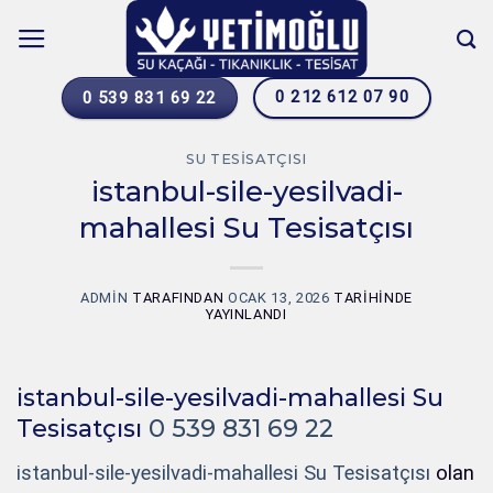
İçeriğe
atla
0 212 612 07 90
0 539 831 69 22
SU TESISATÇISI
istanbul-sile-yesilvadi-
mahallesi Su Tesisatçısı
ADMIN
TARAFINDAN
OCAK 13, 2026
TARIHINDE
YAYINLANDI
istanbul-sile-yesilvadi-mahallesi Su
Tesisatçısı
0 539 831 69 22
istanbul-sile-yesilvadi-mahallesi Su Tesisatçısı
olan