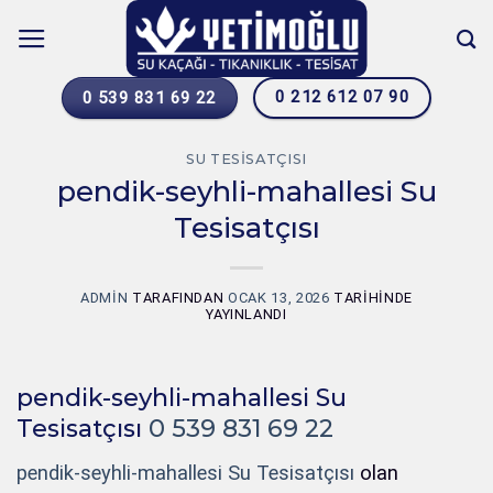
İçeriğe
atla
0 212 612 07 90
0 539 831 69 22
SU TESISATÇISI
pendik-seyhli-mahallesi Su
Tesisatçısı
ADMIN
TARAFINDAN
OCAK 13, 2026
TARIHINDE
YAYINLANDI
pendik-seyhli-mahallesi Su
Tesisatçısı
0 539 831 69 22
pendik-seyhli-mahallesi Su Tesisatçısı
olan