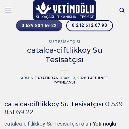
İçeriğe
atla
0 212 612 07 90
0 539 831 69 22
SU TESISATÇISI
catalca-ciftlikkoy Su
Tesisatçısı
ADMIN
TARAFINDAN
OCAK 13, 2026
TARIHINDE
YAYINLANDI
catalca-ciftlikkoy Su Tesisatçısı
0 539
831 69 22
catalca-ciftlikkoy Su Tesisatçısı
olan Yetimoğlu